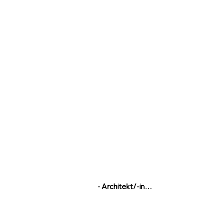
- Architekt/-in

Arbeiten im schönen fränkischen S
vor der Tür haben Sie die Möglichkei
zu liegen oder in einem der vielen frän